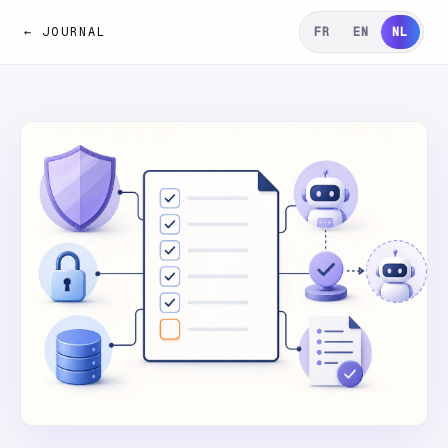
← JOURNAL
FR
EN
NL