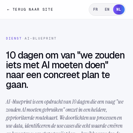
← TERUG NAAR SITE
FR
EN
NL
DIENST
·
AI-BLUEPRINT
10 dagen om van "we zouden
iets met AI moeten doen"
naar een concreet plan te
gaan.
AI-blueprint is een opdracht van 10 dagen die een vaag "we
zouden AI moeten gebruiken" omzet in een heldere,
geprioriteerde routekaart. We doorlichten uw processen en
uw data, identificeren de use cases die echt waarde creëren