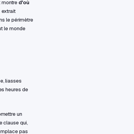
t montre
d'où
 extrait
ans le périmètre
out le monde
e, liasses
des heures de
 omettre un
e clause qui,
 remplace pas