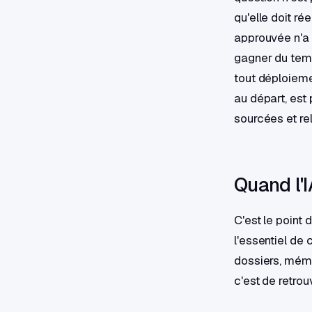
qu'elle doit ré
approuvée n'a r
gagner du temp
tout déploiemen
au départ, est
sourcées et re
Quand l'I
C'est le point 
l'essentiel de 
dossiers, mémo
c'est de retro