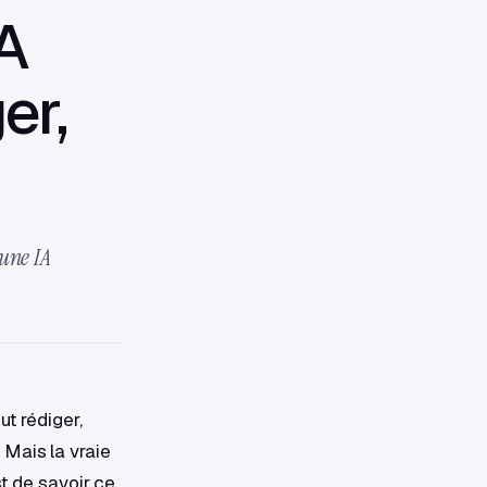
IA
er,
 une IA
ut rédiger,
 Mais la vraie
st de savoir ce