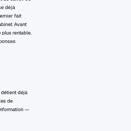
use déjà
remier fait
binet. Avant
e plus rentable,
réponses
t détient déjà
tes de
information —