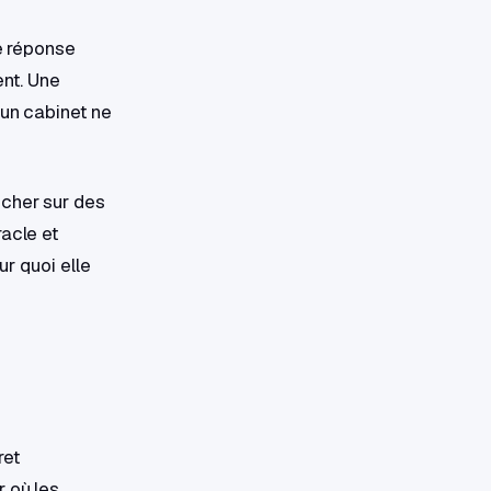
ne réponse
ent. Une
'un cabinet ne
ncher sur des
racle et
ur quoi elle
ret
r où les