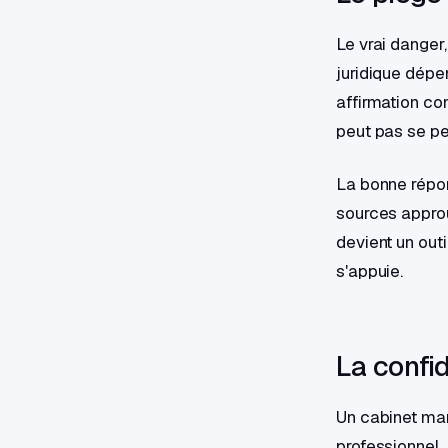
Le vrai danger
juridique dépen
affirmation co
peut pas se pe
La bonne répon
sources approu
devient un outi
s'appuie.
La confid
Un cabinet man
professionnel.