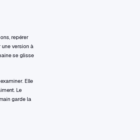
ions, repérer
 une version à
aine se glisse
 examiner. Elle
aiment. Le
umain garde la