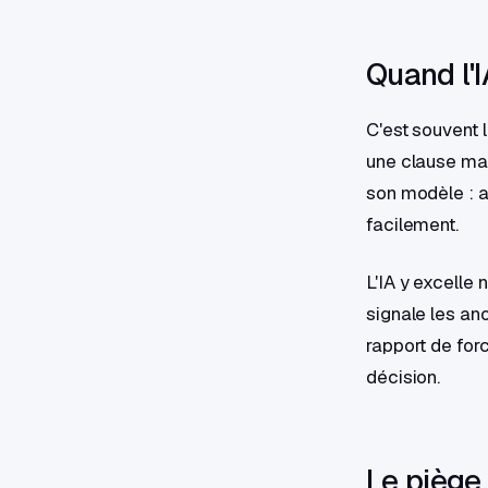
Quand l'I
C'est souvent l
une clause man
son modèle : a
facilement.
L'IA y excelle 
signale les an
rapport de forc
décision.
Le piège