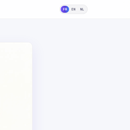
FR
EN
NL