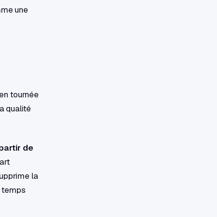
omme une
ien tournée
a qualité
partir de
art
supprime la
de temps