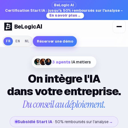
BeLogic AI
Certification Start IA : jusqu'à 50% remboursés sur l'analyse –
En savoir plus
AI
BeLogic
Réserver une démo
FR
EN
NL
3 agents
IA métiers
On intègre l'IA
dans votre entreprise.
Du conseil au déploiement.
Subsidié Start IA
· 50% remboursés sur l'analyse
→