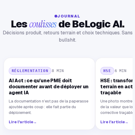
JOURNAL
Les
coulisses
de BeLogic AI.
Décisions produit, retours terrain et choix techniques. Sans
bullshit.
·
8 MIN
·
6 MIN
RÉGLEMENTATION
HSE
AI Act : ce qu'une PME doit
HSE : transfor
documenter avant de déployer un
terrain en act
agent IA
traçable
La documentation n'est pas de la paperasse
Une photo montre un
ajoutée après coup : elle fait partie du
de la valeur que lor
déploiement.
corrective traçable
clôturée sur preuve
Lire l'article
→
Lire l'article
→