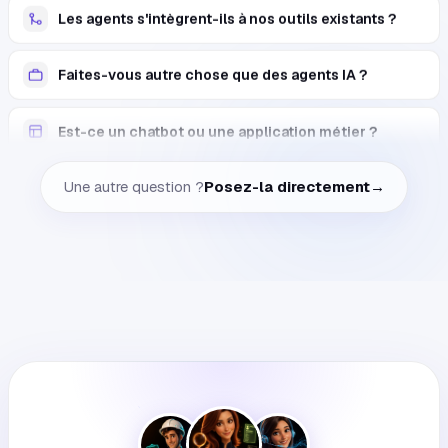
Faites-vous autre chose que des agents IA ?
Est-ce un chatbot ou une application métier ?
→
L'agent conversationnel est-il déjà accessible ?
Une autre question ?
Posez-la directement
→
Peut-on garder une validation humaine sur les
actions ?
Comment BeLogic AI traite-t-elle les données
personnelles ?
Combien coûte un projet et quels délais ?
Les agents s'intègrent-ils à nos outils existants ?