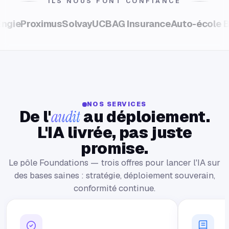
ILS NOUS FONT CONFIANCE
roximus
Solvay
UCB
AG Insurance
Auto-école Bonne 
NOS SERVICES
De l'
au déploiement.
audit
L'IA livrée, pas juste
promise.
Le pôle Foundations — trois offres pour lancer l'IA sur
des bases saines : stratégie, déploiement souverain,
conformité continue.