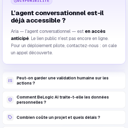
DISPONIBILITÉ
L'agent conversationnel est-il
déjà accessible ?
Aria — l'agent conversationnel — est
en accès
anticipé
. Le lien public n'est pas encore en ligne.
Est-ce un chatbot ou une application métier ?
Pour un déploiement pilote, contactez-nous : on cale
un appel découverte.
→
L'agent conversationnel est-il déjà accessible ?
Peut-on garder une validation humaine sur les
actions ?
Comment BeLogic AI traite-t-elle les données
personnelles ?
Combien coûte un projet et quels délais ?
Les agents s'intègrent-ils à nos outils existants ?