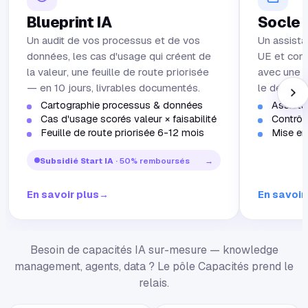
Blueprint IA
Socle 
Un audit de vos processus et de vos
Un assista
données, les cas d'usage qui créent de
UE et con
la valeur, une feuille de route priorisée
avec une b
— en 10 jours, livrables documentés.
le départ.
Cartographie processus & données
Assista
Cas d'usage scorés valeur × faisabilité
Contrôl
Feuille de route priorisée 6-12 mois
Mise en
Subsidié Start IA
· 50% remboursés
→
En savoir plus
→
En savoir
Besoin de capacités IA sur-mesure — knowledge
management, agents, data ? Le pôle Capacités prend le
relais.