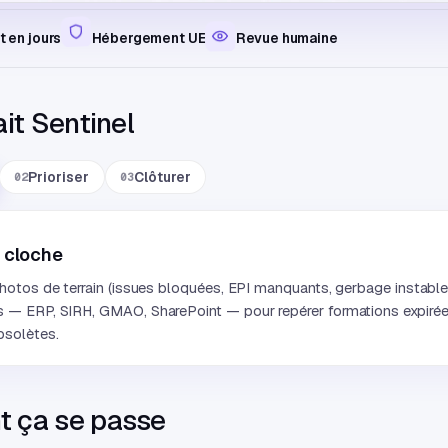
 en jours
Hébergement UE
Revue humaine
it Sentinel
Prioriser
Clôturer
02
03
i cloche
hotos de terrain (issues bloquées, EPI manquants, gerbage instable
 — ERP, SIRH, GMAO, SharePoint — pour repérer formations expirée
bsolètes.
 ça se passe