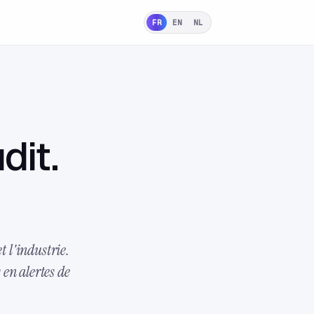
FR
EN
NL
dit.
t l'industrie.
 en alertes de