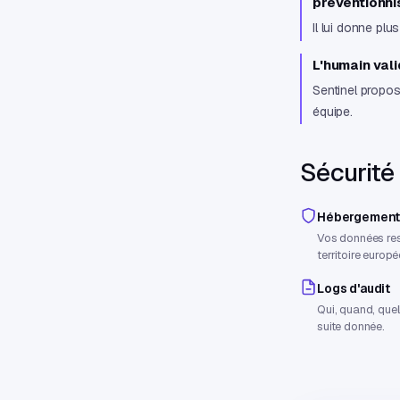
préventionni
Il lui donne plu
L'humain vali
Sentinel propos
équipe.
Sécurité
Hébergement
Vos données res
territoire europé
Logs d'audit
Qui, quand, quel
suite donnée.