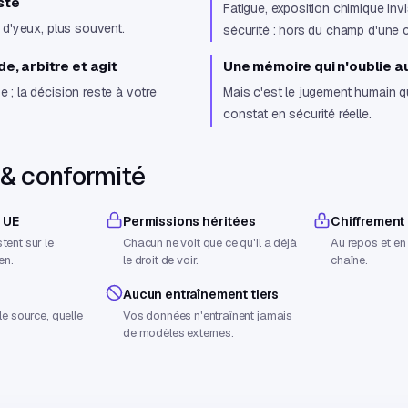
ste
Fatigue, exposition chimique invi
s d'yeux, plus souvent.
sécurité : hors du champ d'une 
de, arbitre et agit
Une mémoire qui n'oublie a
e ; la décision reste à votre
Mais c'est le jugement humain q
constat en sécurité réelle.
 & conformité
 UE
Permissions héritées
Chiffrement
tent sur le
Chacun ne voit que ce qu'il a déjà
Au repos et en 
en.
le droit de voir.
chaîne.
Aucun entraînement tiers
le source, quelle
Vos données n'entraînent jamais
de modèles externes.