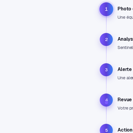
Photo 
1
Une équ
Analy
2
Sentinel
Alerte
3
Une aler
Revue
4
Votre pr
Action
5