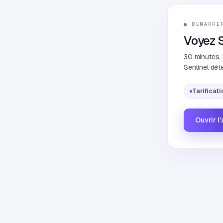
● DÉMARRE
Voyez S
30 minutes, 
Sentinel dét
Tarificati
Ouvrir l