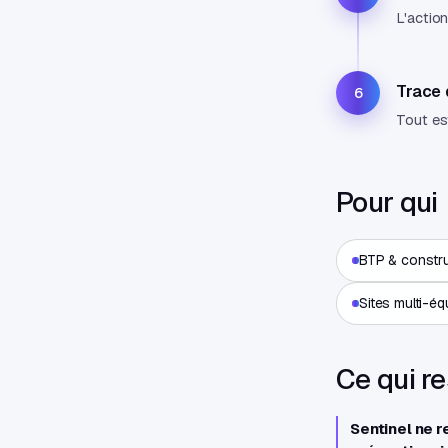
L'action
Trace 
6
Tout est
Pour qui
BTP & constr
Sites multi-éq
Ce qui r
Sentinel ne 