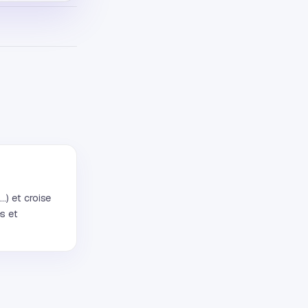
…) et croise
s et