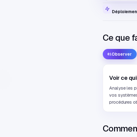
Déploiement
Ce que fa
Observer
01
Voir ce qu
Analyse les p
vos systèmes
procédures o
Comment