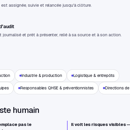
 est assignée, suivie et relancée jusqu'à clôture.
d'audit
 journalisé et prêt à présenter, relié à sa source et à son action.
uction
Industrie & production
Logistique & entrepôts
uipes
Responsables QHSE & préventionnistes
Directions de 
este humain
remplace pas le
Il voit les risques visibles 