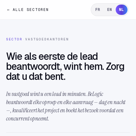
← ALLE SECTOREN
FR
EN
NL
SECTOR
·
VASTGOEDKANTOREN
Wie als eerste de lead
beantwoordt, wint hem. Zorg
dat u dat bent.
In vastgoed wint u een lead in minuten. BeLogic
beantwoordt elke oproep en elke aanvraag — dag en nacht
—, kwalificeert het project en boekt het bezoek voordat een
concurrent opneemt.