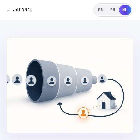
← JOURNAL
FR
EN
NL