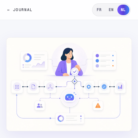
← JOURNAL
FR
EN
NL