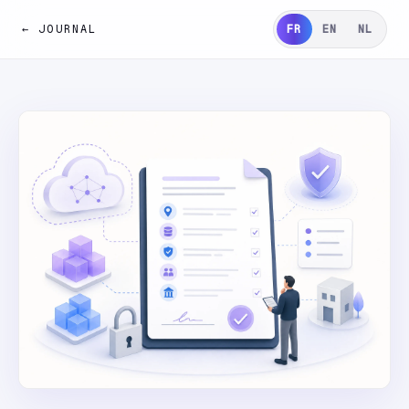
← JOURNAL
FR
EN
NL