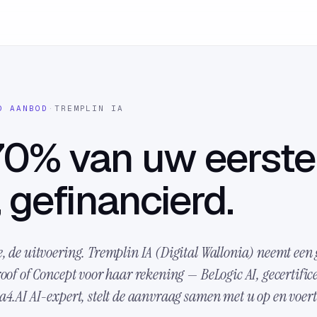
D AANBOD
·
TREMPLIN IA
70% van uw eerste
 gefinancierd.
, de uitvoering. Tremplin IA (Digital Wallonia) neemt een 
roof of Concept voor haar rekening — BeLogic AI, gecertific
a4.AI AI-expert, stelt de aanvraag samen met u op en voer