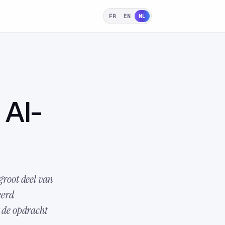
FR
EN
NL
 AI-
groot deel van
eerd
t de opdracht