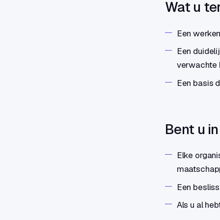
Wat u ter
Een werkend
Een duideli
verwachte 
Een basis di
Bent u i
Elke organ
maatschappe
Een besliss
Als u al he