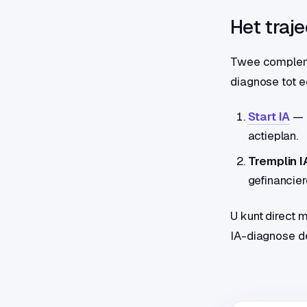
Het traje
Twee compleme
diagnose tot e
Start IA
— d
actieplan.
Tremplin I
gefinancier
U kunt direct m
IA-diagnose de