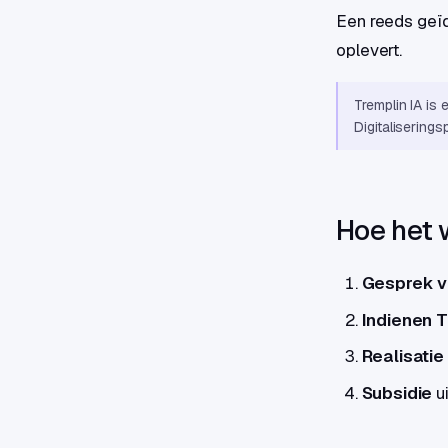
Een reeds geï
oplevert.
Tremplin IA is
Digitaliserings
Hoe het 
Gesprek v
Indienen 
Realisatie
Subsidie
u