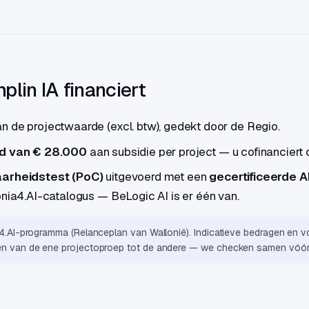
lin IA financiert
n de projectwaarde (excl. btw), gedekt door de Regio.
d van € 28.000
aan subsidie per project — u cofinanciert d
arheidstest (PoC)
uitgevoerd met een
gecertificeerde A
onia4.AI-catalogus — BeLogic AI is er één van.
a4.AI-programma (Relanceplan van Wallonië). Indicatieve bedragen en 
en van de ene projectoproep tot de andere — we checken samen vóór 