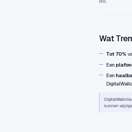
uit.
Wat Tremp
Tot 70%
va
Een
plafon
Een
haalba
DigitalWall
DigitalWalloni
kunnen wijzig