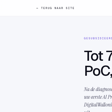
← TERUG NAAR SITE
GESUBSIDIEER
Tot 
PoC,
Na de diagnose
uw eerste AI P
DigitalWalloni