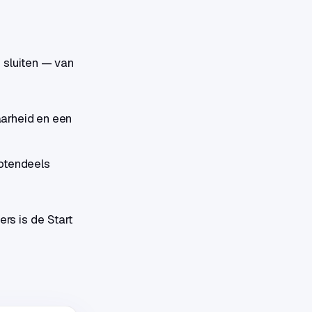
sluiten — van
aarheid en een
otendeels
ers is de Start