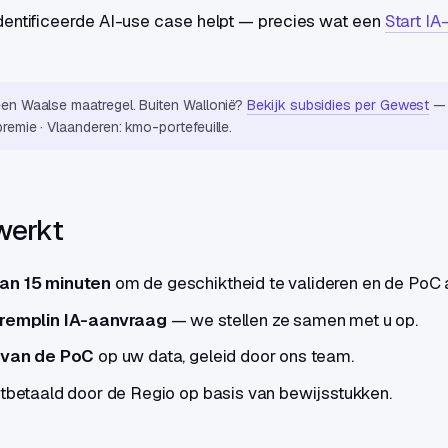
dentificeerde AI-use case helpt — precies wat een
Start I
 een Waalse maatregel. Buiten Wallonië?
Bekijk subsidies per Gewest
— 
premie · Vlaanderen: kmo-portefeuille.
werkt
an 15 minuten
om de geschiktheid te valideren en de PoC 
Tremplin IA-aanvraag
— we stellen ze samen met u op.
 van de PoC
op uw data, geleid door ons team.
itbetaald door de Regio op basis van bewijsstukken.