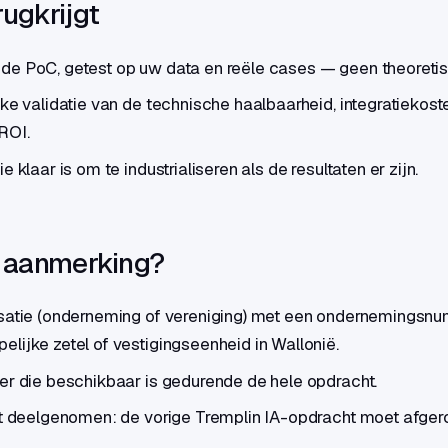
ugkrijgt
e PoC, getest op uw data en reële cases — geen theoretis
jke validatie van de technische haalbaarheid, integratiekost
ROI.
e klaar is om te industrialiseren als de resultaten er zijn.
n aanmerking?
isatie (onderneming of vereniging) met een ondernemingsn
lijke zetel of vestigingseenheid in Wallonië.
er die beschikbaar is gedurende de hele opdracht.
bt deelgenomen: de vorige Tremplin IA-opdracht moet afgero