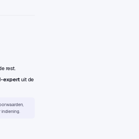
e rest.
I-expert
uit de
voorwaarden,
indiening.