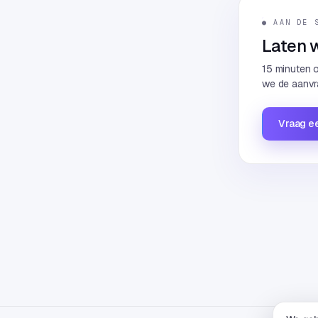
● AAN DE 
Laten w
15 minuten o
we de aanvr
Vraag ee