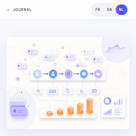
← JOURNAL
FR
EN
NL