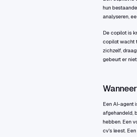
hun bestaande
analyseren, ee
De copilot is 
copilot wacht t
zichzelf, draa
gebeurt er nie
Wanneer 
Een AI-agent i
afgehandeld, 
hebben. Een v
cv's leest. Ee