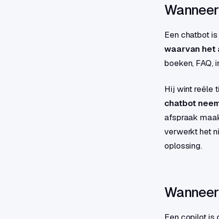
Wanneer 
Een chatbot is
waarvan het 
boeken, FAQ, i
Hij wint reële 
chatbot neemt
afspraak maakt
verwerkt het n
oplossing.
Wanneer 
Een copilot i