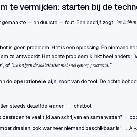
m te vermijden: starten bij de techn
t gemaakte — en duurste — fout. Een bedrijf zegt:
"we hebben
bot is geen probleem. Het is een oplossing. En niemand h
em ze antwoordt. Het echte probleem klinkt heel anders:
"
r"
, of
"we krijgen de sollicitaties niet snel genoeg gescreend."
van de
operationele pijn
, nooit van de tool. De echte beho
ellen steeds dezelfde vragen" → chatbot
 besteden te veel tijd aan schrijven en samenvatten" → cop
 moet draaien, ook wanneer niemand beschikbaar is" → AI