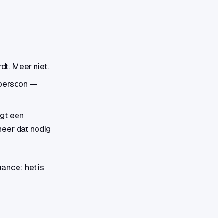
rdt. Meer niet.
 persoon —
lgt een
neer dat nodig
uance: het is