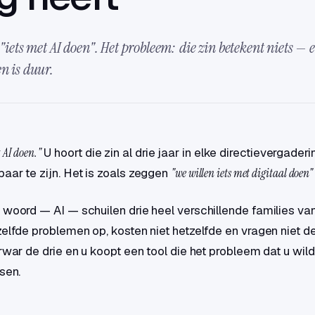
 "iets met AI doen". Het probleem: die zin betekent niets — 
en is duur.
 AI doen."
U hoort die zin al drie jaar in elke directievergaderin
aar te zijn. Het is zoals zeggen
"we willen iets met digitaal doen"
 woord — AI — schuilen drie heel verschillende families van
zelfde problemen op, kosten niet hetzelfde en vragen niet 
erwar de drie en u koopt een tool die het probleem dat u wil
sen.