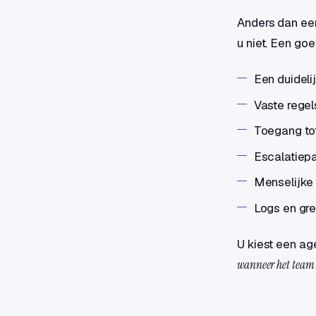
Anders dan een
u niet. Een go
Een duideli
Vaste regel
Toegang tot
Escalatiep
Menselijke 
Logs en gre
U kiest een ag
wanneer het team g