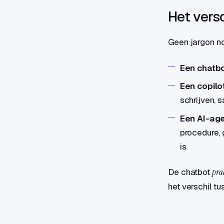
Het versc
Geen jargon nod
Een chatb
Een copilo
schrijven, 
Een AI-age
procedure, 
is.
De chatbot
pra
het verschil tu