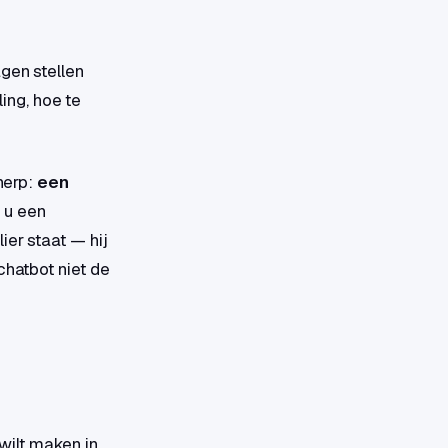
gen stellen
ing, hoe te
cherp:
een
e u een
ier staat — hij
chatbot niet de
wilt maken in