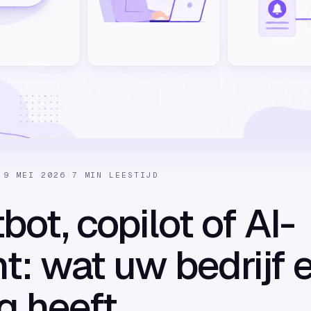
·
9 MEI 2026
·
7 MIN LEESTIJD
bot, copilot of AI-
t: wat uw bedrijf 
g heeft