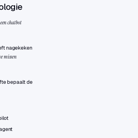
ologie
 een chatbot
eeft nagekeken
we missen
efte bepaalt de
ilot
-agent