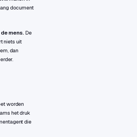
 lang document
n de mens.
De
 niets uit
hem, dan
erder.
et worden
eams het druk
mentagent die