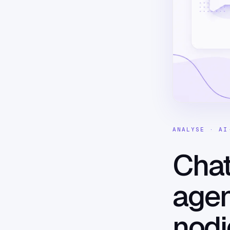
ANALYSE · AI
Chat
agen
nodi