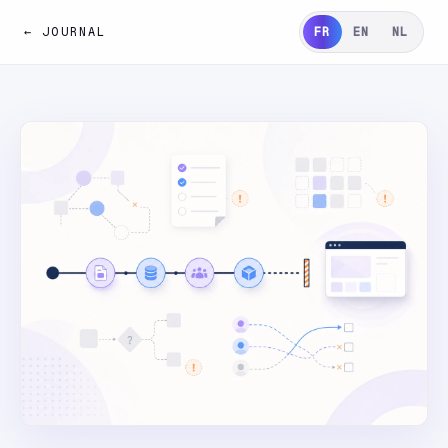
← JOURNAL
FR
EN
NL